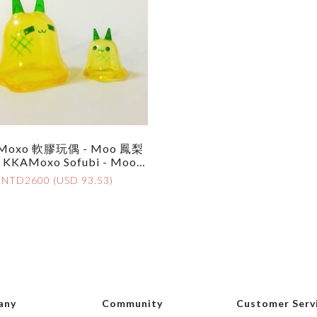
Moxo 軟膠玩偶 - Moo 鳳梨
 KKAMoxo Sofubi - Moo P
Ineapple Set
NTD2600 (USD 93.53)
any
Community
Customer Serv