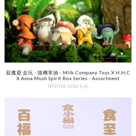
菇魔靈 盒玩 - 隨機單抽 - Milk Company Toys X H.H.C
X Anna Mush Spirit Box Series - Assortment
NTD150 (USD 5.4)