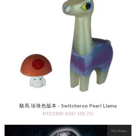
駱馬 珍珠色版本 - Switcheroo Pearl Llama
NTD2800 (USD 100.72)
Pre-Order