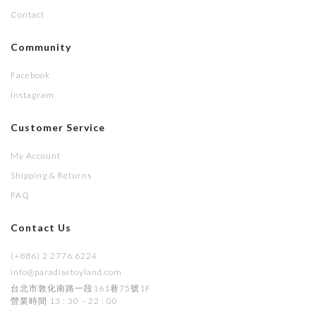
Contact
Community
Facebook
Instagram
Customer Service
My Account
Shipping & Returns
FAQ
Contact Us
(+886) 2 2776 6224
info@paradisetoyland.com
台北市敦化南路一段161巷75號1F
營業時間 13 : 30 – 22 : 00