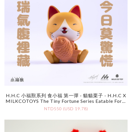
H.H.C 小福獸系列 食小福 第一彈 - 貓貓栗子 - H.H.C X
MILKCOTOYS The Tiny Fortune Series Eatable Fortu
Ne Vol.1 - Kuri The Cat By HaruSpring
NTD550 (USD 19.78)