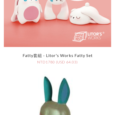
Fatty套組 - Litor's Works Fatty Set
NTD1780 (USD 64.03)