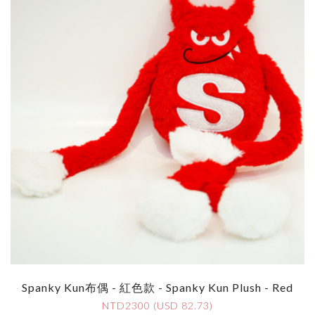
Spanky Kun布偶 - 紅色款 - Spanky Kun Plush - Red
NTD2300 (USD 82.73)