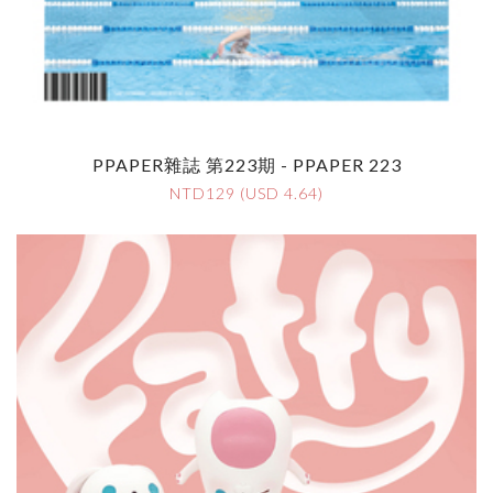
PPAPER雜誌 第223期 - PPAPER 223
NTD129 (USD 4.64)