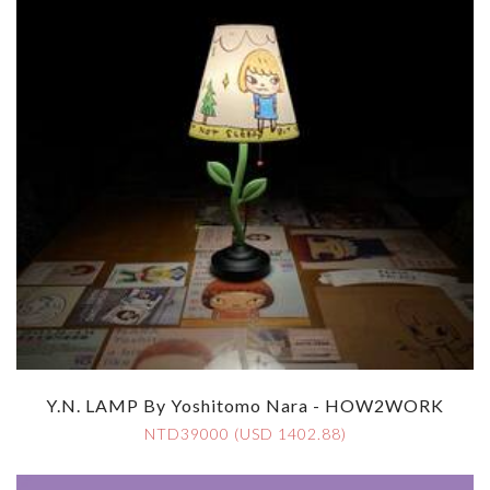
Y.N. LAMP By Yoshitomo Nara - HOW2WORK
NTD39000 (USD 1402.88)