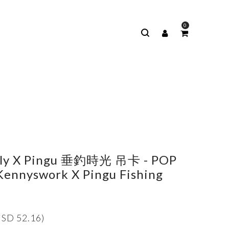
0
m
lly X Pingu 垂釣時光 吊卡 - POP
ennyswork X Pingu Fishing
SD 52.16)