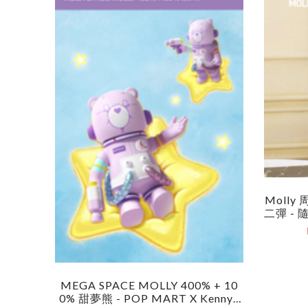
Moll
二彈 - 隨
Nyswork
Ical R
MEGA SPACE MOLLY 400% + 10
0% 甜夢熊 - POP MART X Kennys