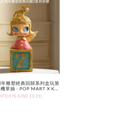
y 周年雕塑經典回歸系列盒玩第
機單抽 - POP MART X Ken
 Anniversary Statues Class
NTD370 (USD 13.31)
etro Series 2 - Assortment