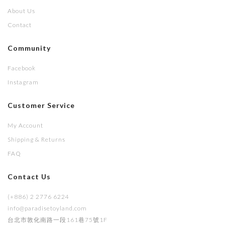
About Us
Contact
Community
Facebook
Instagram
Customer Service
My Account
Shipping & Returns
FAQ
Contact Us
(+886) 2 2776 6224
info@paradisetoyland.com
台北市敦化南路一段161巷75號1F