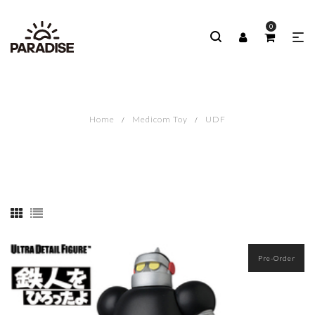
0
Home
Medicom Toy
UDF
Pre-Order