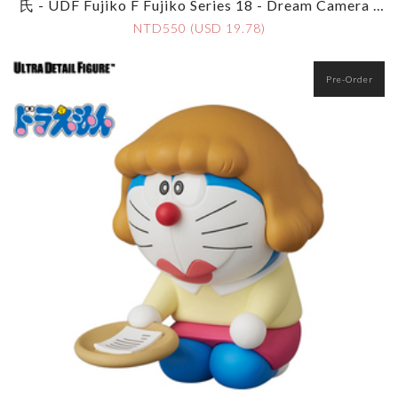
氏 - UDF Fujiko F Fujiko Series 18 - Dream Camera -
Yodobashi
NTD550 (USD 19.78)
Pre-Order