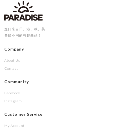
進口來自日、港、歐、美...
各國不同的有趣商品！
Company
About Us
Contact
Community
Facebook
Instagram
Customer Service
My Account