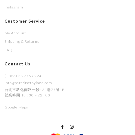
Instagram
Customer Service
My Account
Shipping & Returns
FAQ
Contact Us
(+886) 2 2776 6224
info@paradisetoyland.com
台北市敦化南路一段161巷75號1F
營業時間 13 : 30 – 22 : 00
Google Maps