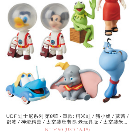
UDF 迪士尼系列 第8彈 - 單款: 柯米蛙 / 豬小姐 / 蘇茜 /
鄧波 / 神燈精靈 / 太空裝唐老鴨 老玩具版 / 太空裝米奇
老玩具版 - UDF Disney Series 8 - Single: Kermit The F
NTD450 (USD 16.19)
Rog / Miss Piggy / Susie / Dumbo / Genie / Astronaut