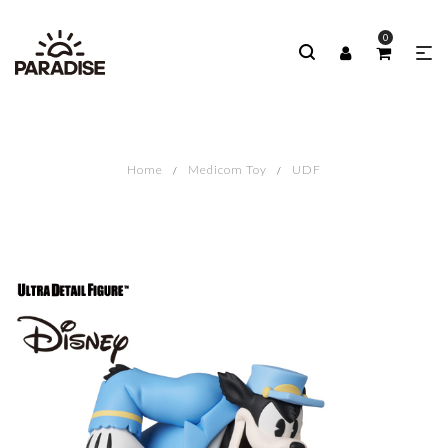
0
Home
Medicom Toy
UDF