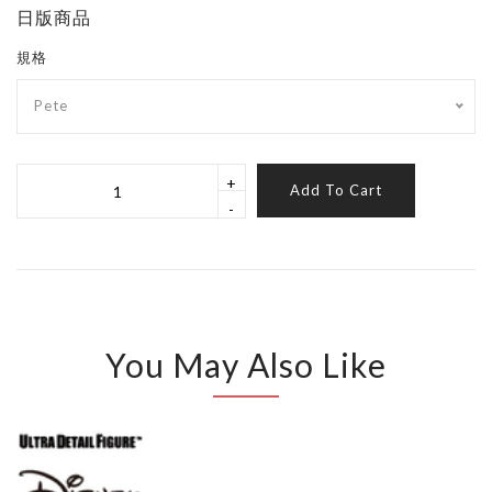
日版商品
規格
Pete
+
Add To Cart
-
You May Also Like