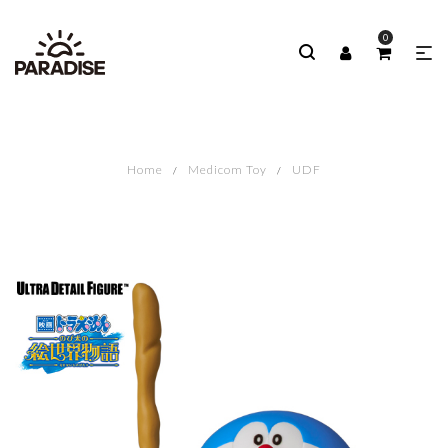
0
Home
Medicom Toy
UDF