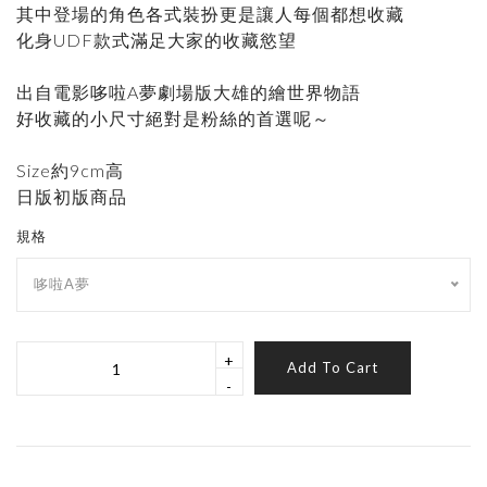
其中登場的角色各式裝扮更是讓人每個都想收藏
化身UDF款式滿足大家的收藏慾望
出自電影哆啦A夢劇場版大雄的繪世界物語
好收藏的小尺寸絕對是粉絲的首選呢～
Size約9cm高
日版初版商品
規格
哆啦A夢
+
Add To Cart
-