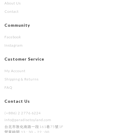
About Us
Contact
Community
Facebook
Instagram
Customer Service
My Account
Shipping & Returns
FAQ
Contact Us
(+886) 2 2776 6224
info@paradisetoyland.com
台北市敦化南路一段161巷75號1F
營業時間 13 : 30 – 22 : 00