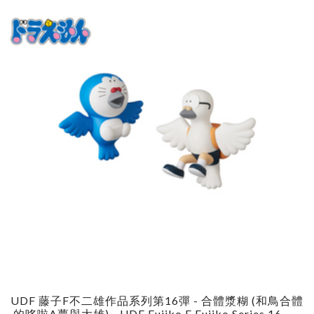
UDF 藤子F不二雄作品系列第16彈 - 合體漿糊 (和鳥合體
的哆啦A夢與大雄) - UDF Fujiko F Fujiko Series 16 - G