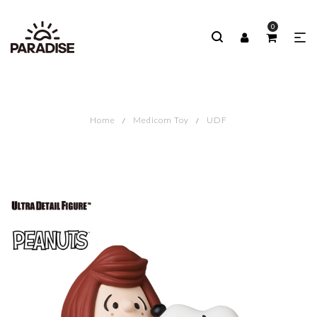
0
Home
Medicom Toy
UDF