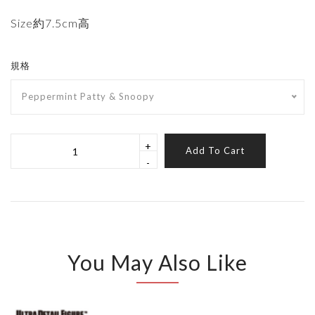
Size約7.5cm高
規格
Peppermint Patty & Snoopy
+
Add To Cart
-
You May Also Like