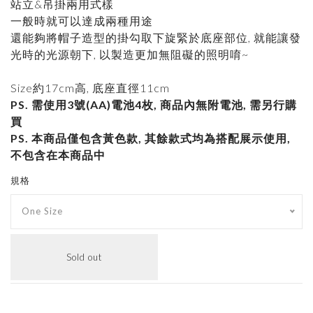
站立&吊掛兩用式樣
一般時就可以達成兩種用途
還能夠將帽子造型的掛勾取下旋緊於底座部位, 就能讓發
光時的光源朝下, 以製造更加無阻礙的照明唷~
Size約17cm高, 底座直徑11cm
PS. 需使用3號(AA)電池4枚, 商品內無附電池, 需另行購
買
PS. 本商品僅包含黃色款, 其餘款式均為搭配展示使用,
不包含在本商品中
規格
One Size
Sold out