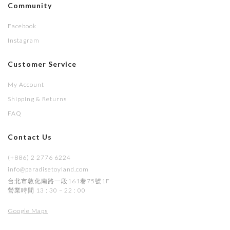
Community
Facebook
Instagram
Customer Service
My Account
Shipping & Returns
FAQ
Contact Us
(+886) 2 2776 6224
info@paradisetoyland.com
台北市敦化南路一段161巷75號1F
營業時間 13 : 30 – 22 : 00
Google Maps