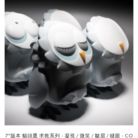
7"版本 貓頭鷹 求救系列 - 凝視 / 微笑 / 皺眉 / 瞇眼 - CO