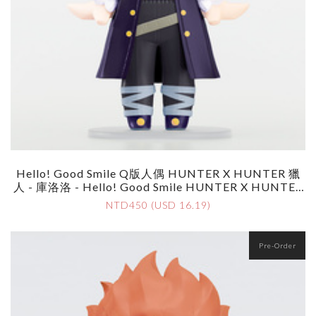
Hello! Good Smile Q版人偶 HUNTER X HUNTER 獵
人 - 庫洛洛 - Hello! Good Smile HUNTER X HUNTER
- Quwrof/Chrollo
NTD450 (USD 16.19)
Pre-Order