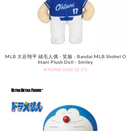
MLB 大谷翔平 絨毛人偶 - 笑臉 - Bandai MLB Shohei O
Htani Plush Doll - Smiley
NTD900 (USD 32.37)