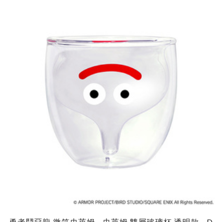
勇者鬥惡龍 微笑史萊姆 - 史萊姆 雙層玻璃杯 透明款 - D