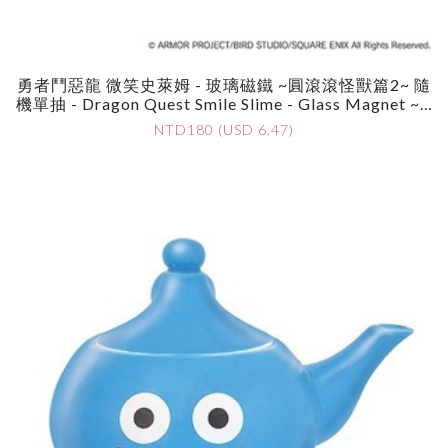
勇者鬥惡龍 微笑史萊姆 - 玻璃磁鐵 ~圓滾滾怪獸篇2~ 隨
機單抽 - Dragon Quest Smile Slime - Glass Magnet ~G
Yugyu Monsters~ Series 2 - Assortment
NTD180 (USD 6.47)