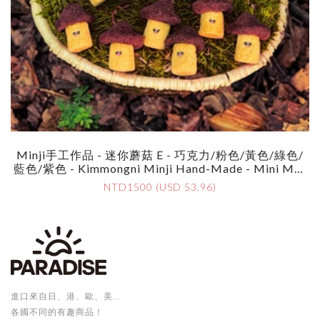
Minji手工作品 - 迷你蘑菇 E - 巧克力/粉色/黃色/綠色/
藍色/紫色 - Kimmongni Minji Hand-Made - Mini Mus
Hroom Essi - Choco/Pink/Yellow/Green/Blue/Purple
NTD1500 (USD 53.96)
進口來自日、港、歐、美...
各國不同的有趣商品！