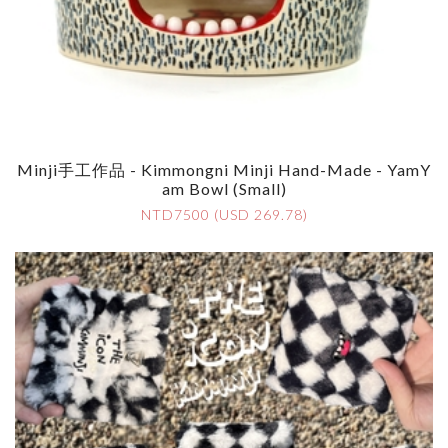
Minji手工作品 - Kimmongni Minji Hand-Made - YamY
Am Bowl (Small)
NTD7500 (USD 269.78)