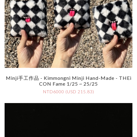
Minji手工作品 - Kimmongni Minji Hand-Made - THEi
CON Fame 1/25 ~ 25/25
NTD6000 (USD 215.83)