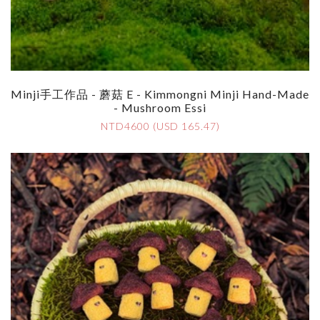
Minji手工作品 - 蘑菇 E - Kimmongni Minji Hand-Made
- Mushroom Essi
NTD4600 (USD 165.47)