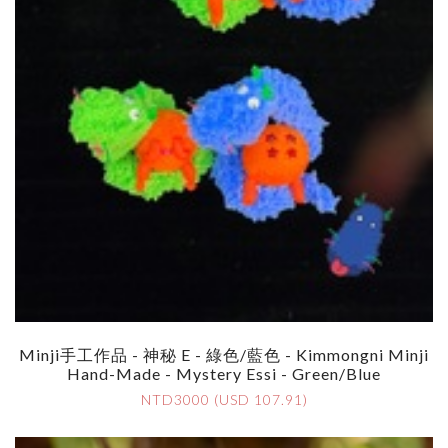
Minji手工作品 - 神秘 E - 綠色/藍色 - Kimmongni Minji
Hand-Made - Mystery Essi - Green/Blue
NTD3000 (USD 107.91)