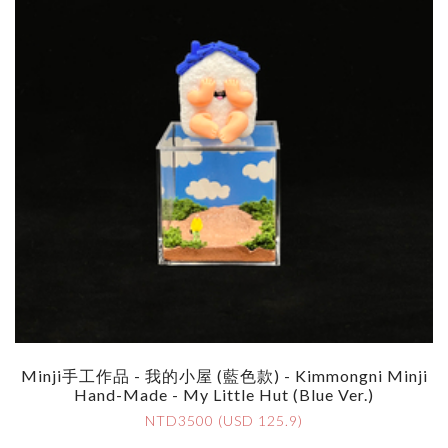
Minji手工作品 - 我的小屋 (藍色款) - Kimmongni Minji
Hand-Made - My Little Hut (Blue Ver.)
NTD3500 (USD 125.9)