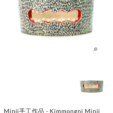
Minji手工作品 - Kimmongni Minji