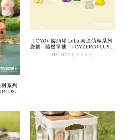
TOY0+ 罐頭豬 LuLu 泰迪萌粒系列
袋抽 - 隨機單抽 - TOYZEROPLUS X
Cici's Story - LuLu The Piggy Tedd
NTD100 (USD 3.6)
Y Mini Series - Assortment
物派對系列
PLUS X
ggy Anim
)
tment