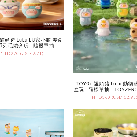
 罐頭豬 LuLu LU家小館 美食
列毛絨盒玩 - 隨機單抽 - T
LUS X Cici's Story - LuLu
NTD270 (USD 9.71)
gy Food Hunter Plush Keyc
in Series - Assortment
TOY0+ 罐頭豬 LuLu 動
盒玩 - 隨機單抽 - TOYZERO
Cici's Story - LuLu The Pi
NTD360 (USD 12.95
Al Party Series - Assor