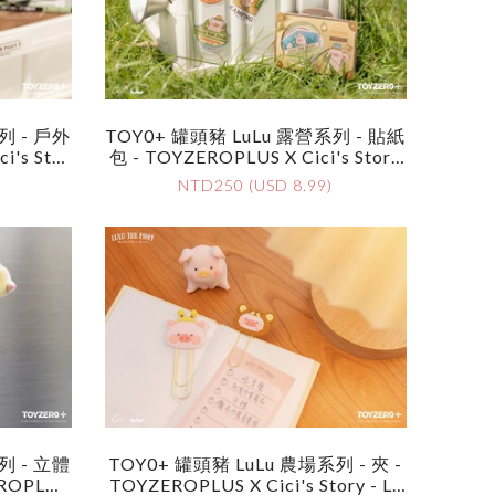
列 - 戶外
TOY0+ 罐頭豬 LuLu 露營系列 - 貼紙
i's Stor
包 - TOYZEROPLUS X Cici's Story
ng - MU
- LuLu The Piggy Camping - Sticke
)
NTD250 (USD 8.99)
R Set
列 - 立體
TOY0+ 罐頭豬 LuLu 農場系列 - 夾 -
EROPLUS
TOYZEROPLUS X Cici's Story - Lu