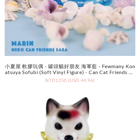
小夏屋 軟膠玩偶 - 罐頭貓好朋友 海軍藍 - Fewmany Kon
Atsuya Sofubi (Soft Vinyl Figure) - Can Cat Friends SA
BA Marine Ver.
NTD1250 (USD 44.96)