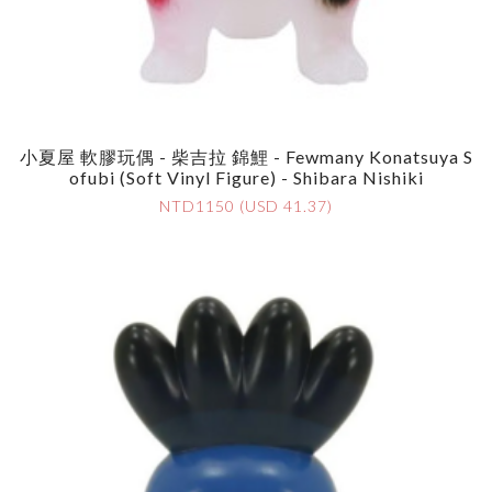
小夏屋 軟膠玩偶 - 柴吉拉 錦鯉 - Fewmany Konatsuya S
Ofubi (Soft Vinyl Figure) - Shibara Nishiki
NTD1150 (USD 41.37)