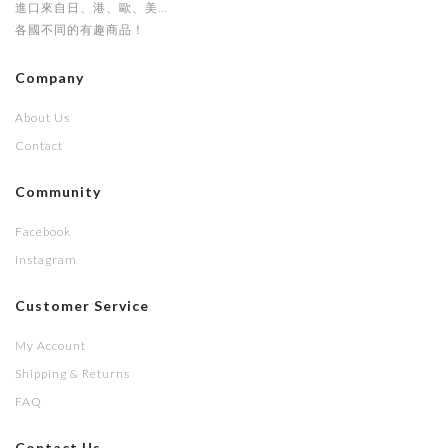
進口來自日、港、歐、美...
各國不同的有趣商品！
Company
About Us
Contact
Community
Facebook
Instagram
Customer Service
My Account
Shipping & Returns
FAQ
Contact Us