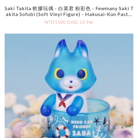
Saki Takita 軟膠玩偶 - 白菜君 粉彩色 - Fewmany Saki T
Akita Sofubi (Soft Vinyl Figure) - Hakusai-Kun Pastel
With Peach Pot
NTD1500 (USD 53.96)