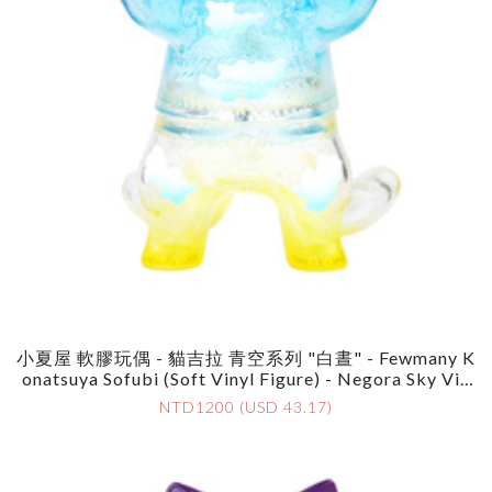
小夏屋 軟膠玩偶 - 貓吉拉 青空系列 "白晝" - Fewmany K
Onatsuya Sofubi (Soft Vinyl Figure) - Negora Sky Vie
W Series "Daylight"
NTD1200 (USD 43.17)