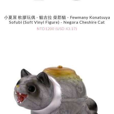
小夏屋 軟膠玩偶 - 貓吉拉 柴郡貓 - Fewmany Konatsuya
Sofubi (Soft Vinyl Figure) - Negora Cheshire Cat
NTD1200 (USD 43.17)