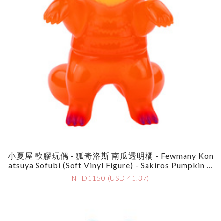
小夏屋 軟膠玩偶 - 狐奇洛斯 南瓜透明橘 - Fewmany Kon
Atsuya Sofubi (Soft Vinyl Figure) - Sakiros Pumpkin C
Lear Orange
NTD1150 (USD 41.37)