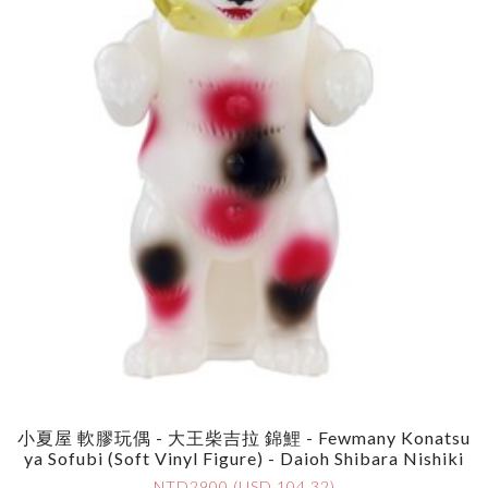
小夏屋 軟膠玩偶 - 大王柴吉拉 錦鯉 - Fewmany Konatsu
Ya Sofubi (Soft Vinyl Figure) - Daioh Shibara Nishiki
NTD2900 (USD 104.32)