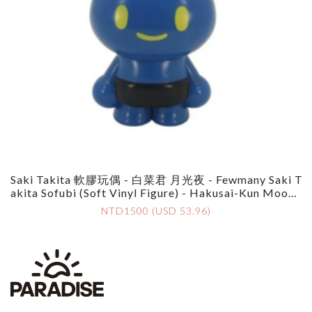
Saki Takita 軟膠玩偶 - 白菜君 月光夜 - Fewmany Saki T
Akita Sofubi (Soft Vinyl Figure) - Hakusai-Kun Moonli
Ght Night
NTD1500 (USD 53.96)