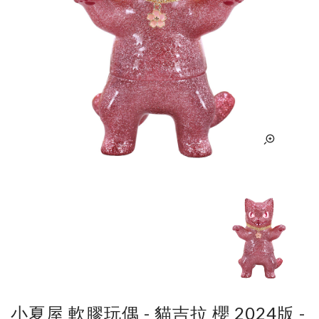
小夏屋 軟膠玩偶 - 貓吉拉 櫻 2024版 -