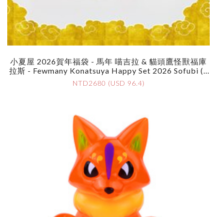
小夏屋 2026賀年福袋 - 馬年 喵吉拉 & 貓頭鷹怪獸福庫
拉斯 - Fewmany Konatsuya Happy Set 2026 Sofubi (S
Oft Vinyl Figure) - Negora & Fukurous
NTD2680 (USD 96.4)