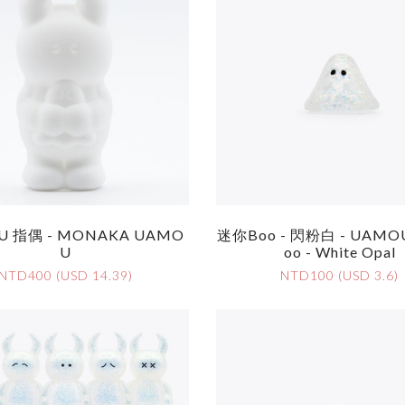
U 指偶 - MONAKA UAMO
迷你Boo - 閃粉白 - UAMOU
U
Oo - White Opal
NTD400 (USD 14.39)
NTD100 (USD 3.6)