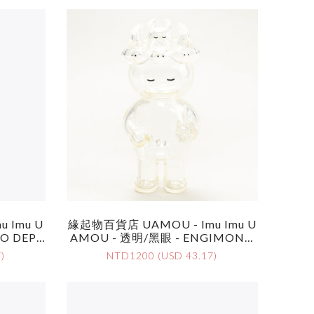
 Imu U
緣起物百貨店 UAMOU - Imu Imu U
O DEPA
AMOU - 透明/黑眼 - ENGIMONO
u UAMO
DEPARTMENT STORE Imu Imu U
)
NTD1200 (USD 43.17)
D
AMOU By UAMOU - Clear / Black
Eyes