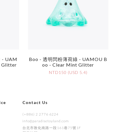
 - UAM
Boo - 透明閃粉薄荷綠 - UAMOU B
 Glitter
Oo - Clear Mint Glitter
NTD150 (USD 5.4)
ice
Contact Us
(+886) 2 2776 6224
info@paradisetoyland.com
s
台北市敦化南路一段161巷75號1F