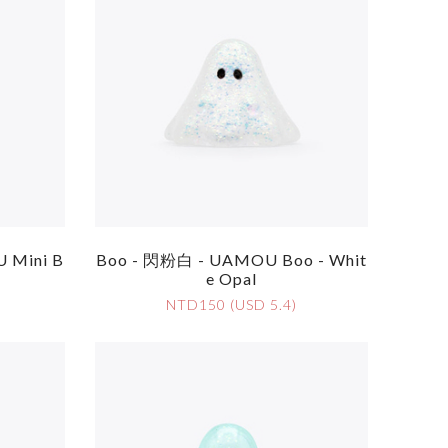
 Mini B
Boo - 閃粉白 - UAMOU Boo - Whit
E Opal
NTD150 (USD 5.4)