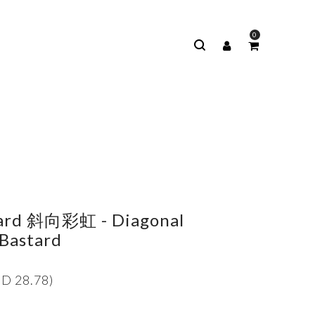
0
m
rd 斜向彩虹 - Diagonal
Bastard
D 28.78)