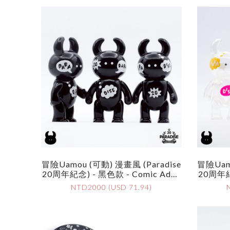
冒險Uamou (可動) 漫畫風 (Paradise
冒險Uamo
20周年紀念) - 黑色款 - Comic Adve
20周年紀念
Nture UAMOU (Paradise 20 Annive
Nture U
NTD2000 (USD 71.94)
Rsary) - Black