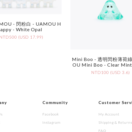
OU - 閃粉白 - UAMOU H
Appy - White Opal
NTD500 (USD 17.99)
Mini Boo - 透明閃粉薄荷綠
OU Mini Boo - Clear Mint
NTD100 (USD 3.6)
any
Community
Customer Serv
Us
Facebook
My Account
t
Instagram
Shipping & Return
FAQ