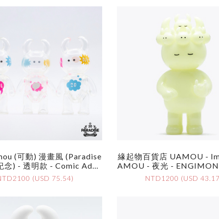
u (可動) 漫畫風 (Paradise
緣起物百貨店 UAMOU - Imu
) - 透明款 - Comic Adve
AMOU - 夜光 - ENGIMON
AMOU (Paradise 20 Annive
RTMENT STORE Imu Im
NTD2100 (USD 75.54)
NTD1200 (USD 43.17
Rsary) - Clear
U By UAMOU - GI