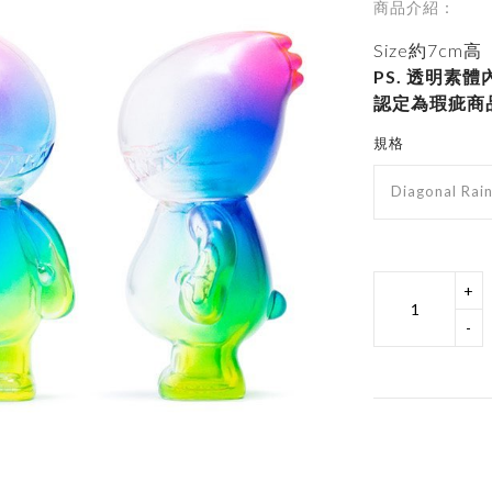
商品介紹：
Size約7cm高
PS. 透明素
認定為瑕疵商品
規格
Diagonal Rai
+
-